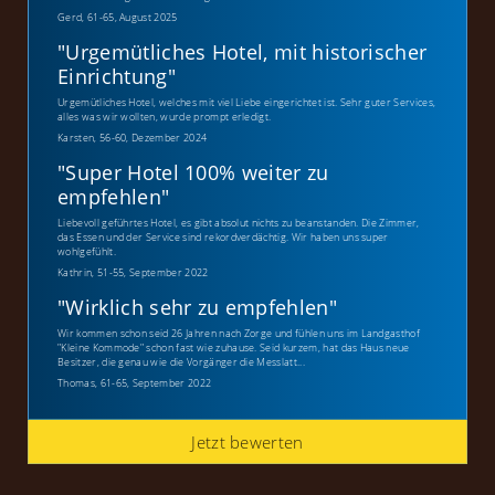
Gerd, 61-65, August 2025
"
Urgemütliches Hotel, mit historischer
Einrichtung
"
Urgemütliches Hotel, welches mit viel Liebe eingerichtet ist. Sehr guter Services,
alles was wir wollten, wurde prompt erledigt.
Karsten, 56-60, Dezember 2024
"
Super Hotel 100% weiter zu
empfehlen
"
Liebevoll geführtes Hotel, es gibt absolut nichts zu beanstanden. Die Zimmer,
das Essen und der Service sind rekordverdächtig. Wir haben uns super
wohlgefühlt.
Kathrin, 51-55, September 2022
"
Wirklich sehr zu empfehlen
"
Wir kommen schon seid 26 Jahren nach Zorge und fühlen uns im Landgasthof
"Kleine Kommode" schon fast wie zuhause. Seid kurzem, hat das Haus neue
Besitzer, die genau wie die Vorgänger die Messlatt...
Thomas, 61-65, September 2022
Jetzt bewerten