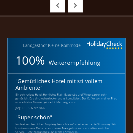
Landgasthof Kleine Kommode
100%
Weiterempfehlung
"
Gemütliches Hotel mit stilvollem
Ambiente
"
Ein sehr uriges Hotel. Herrliches Flair. Gaststube und Wintergarten sehr
gemütlich. Das einchecken locker und unkompliziert. Der Koffer von meiner Frau
wurde bis ins Zimmer gebracht. Man zeigte uns...
Jörg , 61-65, März 2026
"
Super schön
"
Nach einem herzlichen Empfang herrschte sofort eine vertraute Stimmung .Wir
konnten unsere Motorräder in einer Garage kostenlos abstellen, ein toller
Service . Sehr gemütliches und großes Zimmer mi...