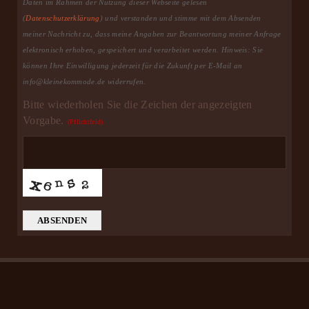
Daten im Rahmen der Nutzung dieser Webseite gelesen
(
Datenschutzerklärung
) und verstanden und stimme mit dem Absenden
meiner Nachricht zu, dass meine Angaben zur Beantwortung meiner Anfrage
elektronisch erhoben, gespeichert und verarbeitet werden. Hinweis: Sie
können Ihre Einwilligung jederzeit für die Zukunft per E-Mail an
info@kleinekommode.de widerrufen.
Bitte wiederholen Sie die Zeichen der angezeigten
Vorgabe.
(Pflichtfeld)
ABSENDEN